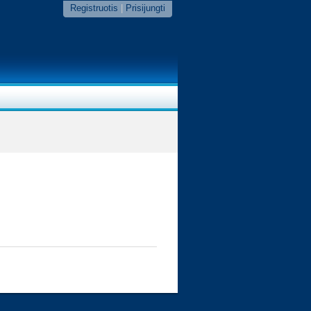
Registruotis
|
Prisijungti