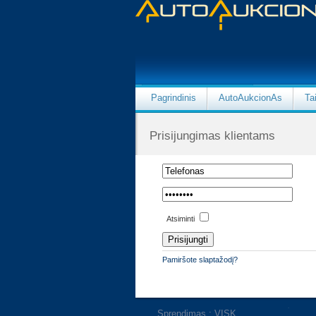
Pagrindinis
AutoAukcionAs
Ta
Prisijungimas klientams
Atsiminti
Pamiršote slaptažodį?
Sprendimas : VISK